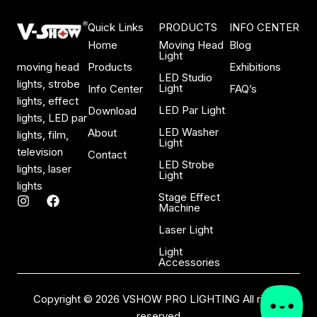
Quick Links
PRODUCTS
INFO CENTER
Home
Moving Head
Blog
Light
Products
Exhibitions
moving head
LED Studio
lights, strobe
Light
Info Center
FAQ’s
lights, effect
LED Par Light
Download
lights, LED par
LED Washer
About
lights, film,
Light
television
Contact
LED Strobe
lights, laser
Light
lights
Stage Effect
I
F
Machine
n
a
s
c
Laser Light
t
e
a
b
Light
Accessories
g
o
r
o
a
k
Copyright © 2026 VSHOW PRO LIGHTING All rights
m
reserved