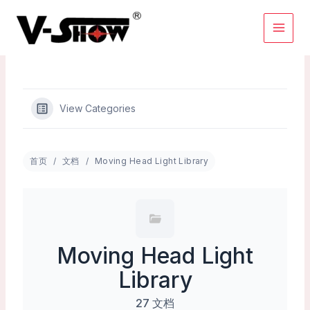
Skip
to
content
View Categories
首页
文档
Moving Head Light Library
Moving Head Light
Library
27 文档