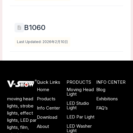
B1060
Last Updated: 2026年2月10日
Quick Links
PRODUCTS
INFO CENTER
Home
Moving Head
Blog
Light
Products
Exhibitions
moving head
LED Studio
lights, strobe
Light
Info Center
FAQ’s
lights, effect
LED Par Light
Download
lights, LED par
LED Washer
About
lights, film,
Light